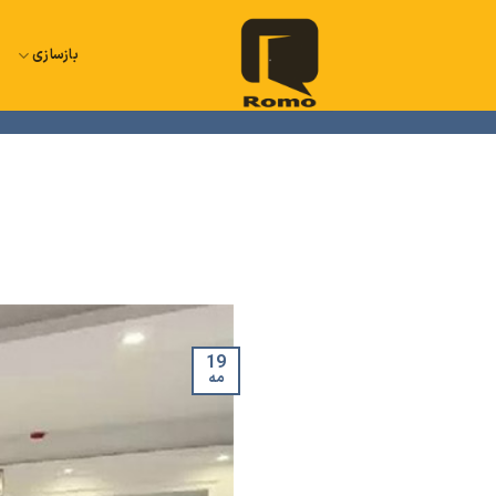
Ski
t
بازسازی
د
conten
19
مه